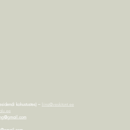
esidendi kohustustes) –
liina@veskitont.ee
alu.ee
sing@gmail.com