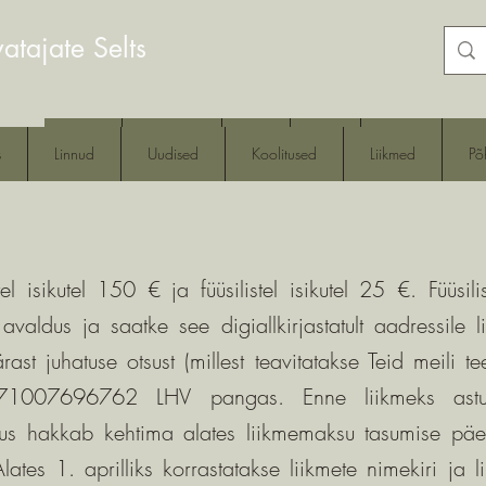
atajate Selts
Avaleht
Laat 2026
Aretus
Linnud
Uudised
Kool
s
Linnud
Uudised
Koolitused
Liikmed
Põh
el isikutel 150 € ja füüsilistel isikutel 25 €. Füüsili
avaldus ja saatke see digiallkirjastatult aadressile
l
rast juhatuse otsust (millest teavitatakse Teid meili t
771007696762 LHV pangas. Enne liikmeks astum
atus hakkab kehtima alates liikmemaksu tasumise pä
lates 1. aprilliks korrastatakse liikmete nimekiri ja