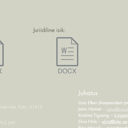
Juriidiline isik:
Juhatus
Liina Elken (Asepresident pr
rbuse küla, Karu, 61412
Jarno Hermet
–
jarno@linnut
Kristiina Tigasing –
k.tiga
Elvia Niils –
elvia@luksi.ee
762 LHV