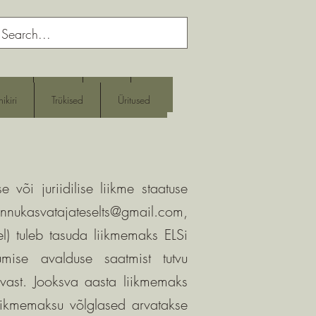
itused
Liikmed
Põhikiri
More
ikiri
Trükised
Üritused
se või juriidilise liikme staatuse
innukasvatajateselts@gmail.com
,
eel) tuleb tasuda liikmemaks ELSi
ise avalduse saatmist tutvu
evast. Jooksva aasta liikmemaks
 liikmemaksu võlglased arvatakse