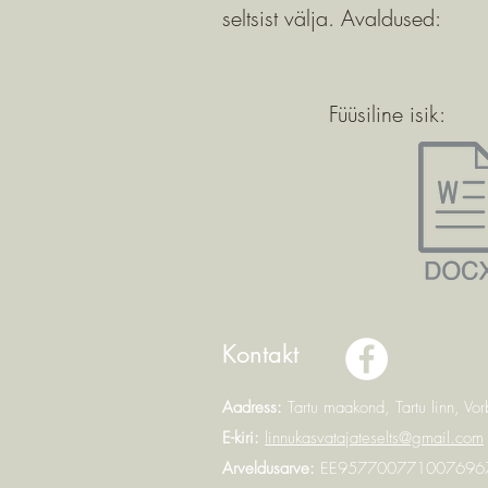
seltsist välja. Avaldused:
Füüsiline isik:
Kontakt
Aadress:
Tartu maakond, Tartu linn, Vo
E-kiri:
linnukasvatajateselts@gmail.com
Arveldusarve:
EE957700771007696