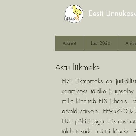
Eesti Linnukasv
Avaleht
Laat 2026
Aretu
Astu liikmeks
ELSi liikmemaks on juriidilist
saamiseks täidke juuresolev 
mille kinnitab ELS juhatus. Pä
arveldusarvele EE957700
ELSi
põhikirjaga
.
​Liikmesta
tuleb tasuda märtsi lõpuks. A