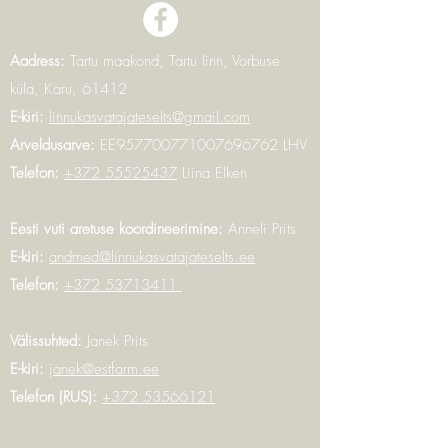
Aadress:
Tartu maakond, Tartu linn, Vorbuse
küla, Karu, 61412
E-kiri:
linnukasvatajateselts@gmail.com
Arveldusarve:
EE957700771007696762 LHV
Telefon:
+372 55525437
Liina Elken
Eesti vuti aretuse koordineerimine:
Anneli Prits
E-kiri:
andmed@linnukasvatajateselts.ee
Telefon:
+372 53713411
Välissuhted:
Janek Prits
E-kiri:
janek@estfarm.ee
Telefon (RUS):
+372 53566121