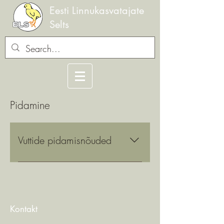
Eesti Linnukasvatajate
Selts
Pidamine
Vuttide pidamisnõuded
Kontakt